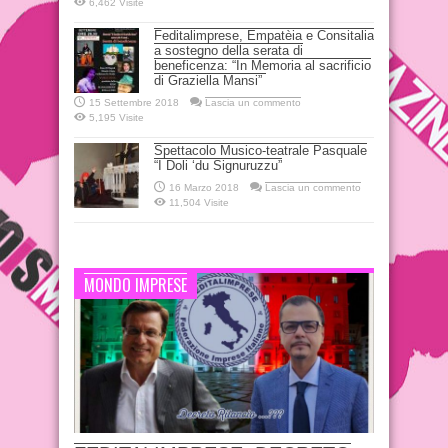
6,462 Visite
Feditalimprese, Empatèia e Consitalia
a sostegno della serata di
beneficenza: “In Memoria al sacrificio
di Graziella Mansi”
15 Settembre 2018
Lascia un commento
5,195 Visite
Spettacolo Musico-teatrale Pasquale
“I Doli ‘du Signuruzzu”
16 Marzo 2018
Lascia un commento
11,504 Visite
MONDO IMPRESE