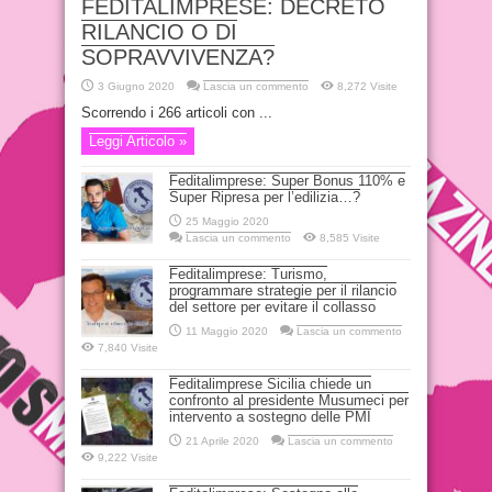
FEDITALIMPRESE: DECRETO
RILANCIO O DI
SOPRAVVIVENZA?
3 Giugno 2020
Lascia un commento
8,272 Visite
Scorrendo i 266 articoli con ...
Leggi Articolo »
Feditalimprese: Super Bonus 110% e
Super Ripresa per l’edilizia…?
25 Maggio 2020
Lascia un commento
8,585 Visite
Feditalimprese: Turismo,
programmare strategie per il rilancio
del settore per evitare il collasso
11 Maggio 2020
Lascia un commento
7,840 Visite
Feditalimprese Sicilia chiede un
confronto al presidente Musumeci per
intervento a sostegno delle PMI
21 Aprile 2020
Lascia un commento
9,222 Visite