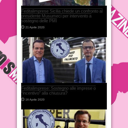
Feditalimprese Sicilia chiede un confronto al
presidente Musumeci per intervento a
sostegno delle PMI
21 Aprile 2020
Feditalimprese: Sostegno alle imprese o
“incentivo” alla chiusura?
16 Aprile 2020