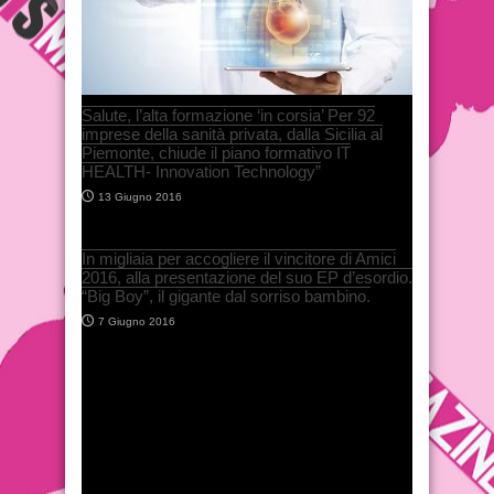
Salute, l’alta formazione ‘in corsia’ Per 92
imprese della sanità privata, dalla Sicilia al
Piemonte, chiude il piano formativo IT
HEALTH- Innovation Technology”
13 Giugno 2016
In migliaia per accogliere il vincitore di Amici
2016, alla presentazione del suo EP d’esordio.
“Big Boy”, il gigante dal sorriso bambino.
7 Giugno 2016