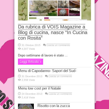
Da rubrica di VOIS Magazine a
Blog di cucina, nasce “In Cucina
con Rosita”
31 Ottobre 2015
Lascia un commento
4,007 Visite
Dopo settimane di lavoro è stato ...
Leggi Articolo »
Menu di Capodanno- Sapori del Sud-
31 Dicembre 2013
Lascia un commento
2,556 Visite
Menu low cost per il Natale
24 Dicembre 2013
Lascia un commento
2,418 Visite
Risotto con la zucca