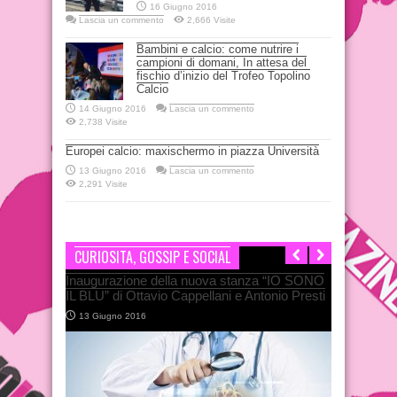
16 Giugno 2016
Lascia un commento
2,666 Visite
Bambini e calcio: come nutrire i
campioni di domani, In attesa del
fischio d’inizio del Trofeo Topolino
Calcio
14 Giugno 2016
Lascia un commento
2,738 Visite
Europei calcio: maxischermo in piazza Università
13 Giugno 2016
Lascia un commento
2,291 Visite
CURIOSITA, GOSSIP E SOCIAL
Inaugurazione della nuova stanza “IO SONO
IL BLU” di Ottavio Cappellani e Antonio Presti
13 Giugno 2016