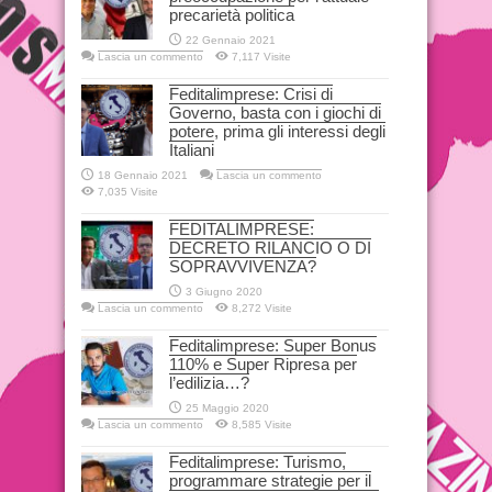
precarietà politica
22 Gennaio 2021
Lascia un commento
7,117 Visite
Feditalimprese: Crisi di
Governo, basta con i giochi di
potere, prima gli interessi degli
Italiani
18 Gennaio 2021
Lascia un commento
7,035 Visite
FEDITALIMPRESE:
DECRETO RILANCIO O DI
SOPRAVVIVENZA?
3 Giugno 2020
Lascia un commento
8,272 Visite
Feditalimprese: Super Bonus
110% e Super Ripresa per
l’edilizia…?
25 Maggio 2020
Lascia un commento
8,585 Visite
Feditalimprese: Turismo,
programmare strategie per il