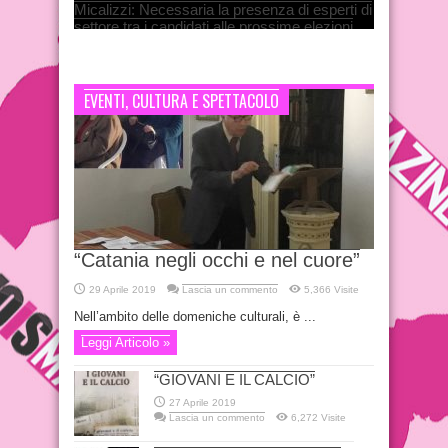
Micalizzi: Necessaria la presenza di esperti di
settore tra i candidati alle prossime elezioni
nazionali
8 Gennaio 2018
EVENTI, CULTURA E SPETTACOLO
“Catania negli occhi e nel cuore”
29 Aprile 2019
Lascia un commento
5,366 Visite
Nell’ambito delle domeniche culturali, è ...
Leggi Articolo »
“GIOVANI E IL CALCIO”
27 Aprile 2019
Lascia un commento
6,272 Visite