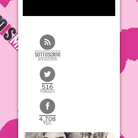
SOTTOSCRIVI
Al Feed RSS
516
Followers
4,708
Fans