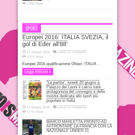
2,868 Visite
SPORT
Europei 2016: ITALIA SVEZIA, il
gol di Eder all’88’
17 Giugno 2016
Lascia un commento
2,623 Visite
Europei 2016 qualificazione Ottavi: ITALIA ...
Leggi Articolo »
“La partita”, lunedì 20 giugno a
Palazzo dei Leoni il calcio sarà
protagonista del convegno e della
mostra dedicata allo sport più
popolare in Italia
17 Giugno 2016
Lascia un commento
2,701 Visite
MARCO MARLETTA PRONTO AD
AFFRONTARE LA FRANCIA CON LA
NAZIONALE UNDER 21