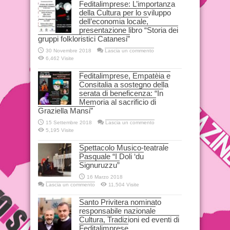
Feditalimprese: L’importanza
della Cultura per lo sviluppo
dell’economia locale,
presentazione libro “Storia dei
gruppi folkloristici Catanesi”
30 Novembre 2018
Lascia un commento
6,462 Visite
Feditalimprese, Empatèia e
Consitalia a sostegno della
serata di beneficenza: “In
Memoria al sacrificio di
Graziella Mansi”
15 Settembre 2018
Lascia un commento
5,195 Visite
Spettacolo Musico-teatrale
Pasquale “I Doli ‘du
Signuruzzu”
16 Marzo 2018
Lascia un commento
11,504 Visite
Santo Privitera nominato
responsabile nazionale
Cultura, Tradizioni ed eventi di
Feditalimprese