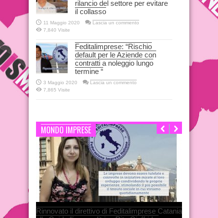
rilancio del settore per evitare
il collasso
11 Maggio 2020
Lascia un commento
7,840 Visite
Feditalimprese: “Rischio
default per le Aziende con
contratti a noleggio lungo
termine “
3 Maggio 2020
Lascia un commento
7,865 Visite
MONDO IMPRESE
Rinnovato il direttivo di Feditalimprese Catania