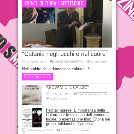
EVENTI, CULTURA E SPETTACOLO
27 Ottobre 2013
“Catania negli occhi e nel cuore”
29 Aprile 2019
Lascia un commento
5,366 Visite
Nell’ambito delle domeniche culturali, è ...
Chiesa di San Placido
Leggi Articolo »
25 Ottobre 2013
“GIOVANI E IL CALCIO”
27 Aprile 2019
Lascia un commento
6,272 Visite
Feditalimprese: L’importanza della
Cultura per lo sviluppo dell’economia
locale, presentazione libro “Storia dei
gruppi folkloristici Catanesi”
30 Novembre 2018
Lascia un commento