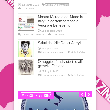
12 Marzo 2018
Lascia un commento
5,122 Visite
Mostra Mercato del Made in
Italy” in contemporanea a
Verona e Benevento
16 Febbraio 2018
Lascia un commento
5,366 Visite
Saluti dal folle Dottor Jerryl!
21 Agosto 2017
Lascia un commento
6,141 Visite
Omaggio a “Indivisibili” e alle
gemelle Fontana
21 Luglio 2017
Lascia un commento
5,871 Visite
IMPRESE IN VETRINA