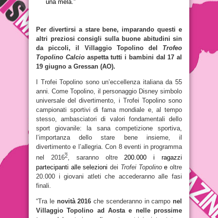
una mela.”
Per divertirsi a stare bene, imparando questi e
altri preziosi consigli sulla buone abitudini sin
da piccoli, il Villaggio Topolino del
Trofeo
Topolino Calcio
aspetta tutti i bambini dal 17 al
19 giugno a Gressan (AO).
I Trofei Topolino sono un’eccellenza italiana da 55
anni. Come Topolino, il personaggio Disney simbolo
universale del divertimento, i Trofei Topolino sono
campionati sportivi di fama mondiale e, al tempo
stesso, ambasciatori di valori fondamentali dello
sport giovanile: la sana competizione sportiva,
l’importanza dello stare bene insieme, il
divertimento e l’allegria. Con 8 eventi in programma
2
nel 2016
, saranno oltre
200.000 i ragazzi
partecipanti alle selezioni
dei
Trofei Topolino
e
oltre
20.000 i giovani atleti che accederanno alle fasi
finali.
“Tra le
novità 2016
che scenderanno in campo
nel
Villaggio Topolino
ad Aosta e nelle prossime