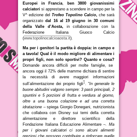
Europei in Francia
,
ben 3800 giovanissimi
calciatori
si apprestano a scendere in campo per la
V^ edizione del
Trofeo Topolino Calcio
,
che sarà
organizzato
dal 16 al 19 giugno in 30 comuni
della Valle d’Aosta,
in collaborazione con la
Federazione Italiana Giuoco Calcio
(
www.topolinocalcioaosta.it
).
Ma per i genitori la partita è doppia: in campo e
a tavola! Qual è il modo migliore di alimentare i
propri figli, non solo sportivi?
Quanto e cosa?
Domande ancora difficili per molte famiglie, se
ancora oggi il 72% delle mamme dichiara di sentire
la necessità di avere maggiori informazioni
1
sull’alimentazione dei proprio figli
. “
In generale le
buone abitudini valgono sempre: 3 pasti principali, 2
spuntini e 5 porzioni di frutta e verdura al giorno,
oltre a una buona colazione e ad una corretta
idratazione
– spiega Giorgio Donegani, nutrizionista
che collabora con Disney sui temi della corretta
alimentazione e
direttore scientifico
della
Fondazione Italiana Educazione Alimentare –
. Ma
per i giovani calciatori ci sono alcuni alimenti
preziosi che possono contribuire a rinforzare quelle