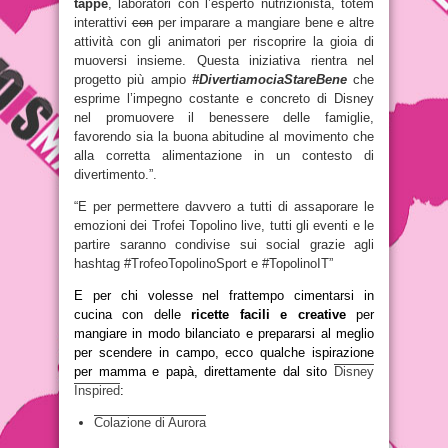
tappe
, laboratori con l’esperto nutrizionista, totem
interattivi
con
per imparare a mangiare bene e altre
attività con gli animatori per riscoprire la gioia di
muoversi insieme. Questa iniziativa rientra nel
progetto più ampio
#DivertiamociaStareBene
che
esprime l’impegno costante e concreto di Disney
nel promuovere il benessere delle famiglie,
favorendo sia la buona abitudine al movimento che
alla corretta alimentazione in un contesto di
divertimento.”.
“E per permettere davvero a tutti di assaporare le
emozioni dei ‪Trofei Topolino live, tutti gli eventi e le
partire saranno condivise sui social grazie agli
hashtag #‎TrofeoTopolinoSport e #TopolinoIT”
E per chi volesse nel frattempo cimentarsi in
cucina con delle
ricette facili e creative
per
mangiare in modo bilanciato e prepararsi al meglio
per scendere in campo, ecco qualche ispirazione
per mamma e papà, direttamente dal sito
Disney
Inspired
:
Colazione di Aurora