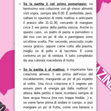
Se la partita è nel primo pomeriggio:
va
benissimo una colazione con gli stessi alimenti
visti sopra, sempre alle 8.00. È preferibile, però,
saltare lo spuntino di metà mattina e anticipare
il pranzo alle 11-11.30, cercando di mangiare
circa 3 ore prima della partita stessa. Anche in
questo caso, un piatto di pasta e pomodoro o
del riso con un po’ di olio e parmigiano sono
un’ottima scelta. Per secondo, prosciutto crudo
senza grasso, oppure carne cotta alla piastra,
meglio se di pollo o di tacchino. E come
contorno un po’ di verdura. Il tutto completato
da una colorata macedonia di frutta.
Se la partita è al mattino:
è importante fare
colazione almeno 3 ore prima dell’inizio del
riscaldamento, mangiando un po’ di più rispetto
al solito. Una ricca colazione è il segreto per
essere pieni di energia già dalla mattina! In
attesa della partita è bene ricordarsi sempre di
bere acqua fresca (ma non troppo fredda…) e,
se viene fame prima di andare in campo, si può
mangiare un po’ di frutta, come una banana o