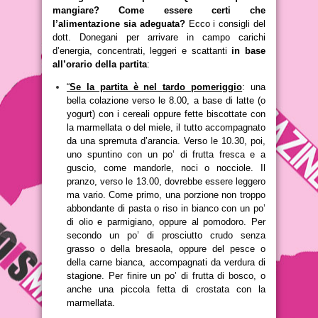
mangiare? Come essere certi che
l’alimentazione sia adeguata?
Ecco i consigli del
dott. Donegani per arrivare in campo carichi
d’energia, concentrati, leggeri e scattanti
in base
all’orario della partita
:
“
Se la partita è nel tardo pomeriggio
: una
bella colazione verso le 8.00, a base di latte (o
yogurt) con i cereali oppure fette biscottate con
la marmellata o del miele, il tutto accompagnato
da una spremuta d’arancia. Verso le 10.30, poi,
uno spuntino con un po’ di frutta fresca e a
guscio, come mandorle, noci o nocciole. Il
pranzo, verso le 13.00, dovrebbe essere leggero
ma vario. Come primo, una porzione non troppo
abbondante di pasta o riso in bianco con un po’
di olio e parmigiano, oppure al pomodoro. Per
secondo un po’ di prosciutto crudo senza
grasso o della bresaola, oppure del pesce o
della carne bianca, accompagnati da verdura di
stagione. Per finire un po’ di frutta di bosco, o
anche una piccola fetta di crostata con la
marmellata.