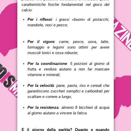
caratteristiche fisiche fondamentali nel gioco del
calcio:
Per i riflessi
: i grassi «buoni» di pistacchi,
mandorle, noci e pesce;
Per il vigore
: carne, pesce, uova, latte,
formaggio e legumi sono ottimi per avere
muscoli tonici e ossa robuste;
Per la coordinazione
: 5 porzioni al giorno di
frutta e verdura aiutano a non far mancare
vitamine e minerali;
Per la velocità
: pane, pasta, riso e cereali che
garantiscono zuccheri semplici e carboidrati per
scattare e correre a lungo;
Per la resistenza
: almeno 8 bicchieri di acqua
al giorno aiutano a vincere la fatica.
E il giorno della partita? Quanto e quando