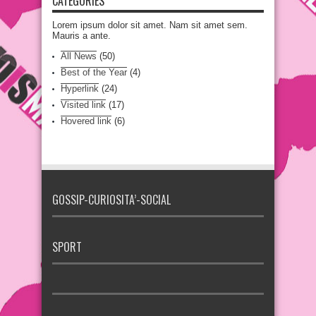
CATEGORIES
Lorem ipsum dolor sit amet. Nam sit amet sem.
Mauris a ante.
All News
(50)
Best of the Year
(4)
Hyperlink
(24)
Visited link
(17)
Hovered link
(6)
GOSSIP-CURIOSITA’-SOCIAL
SPORT