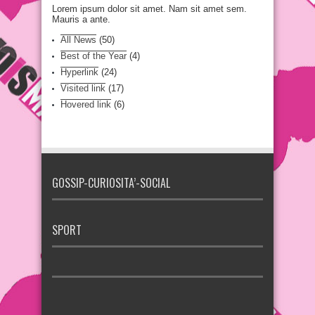
Lorem ipsum dolor sit amet. Nam sit amet sem.
Mauris a ante.
All News
(50)
Best of the Year
(4)
Hyperlink
(24)
Visited link
(17)
Hovered link
(6)
GOSSIP-CURIOSITA’-SOCIAL
SPORT