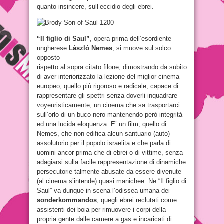
quanto insincere, sull’eccidio degli ebrei.
“Il figlio di Saul”
, opera prima dell’esordiente
ungherese
László Nemes
, si muove sul solco
opposto
rispetto al sopra citato filone, dimostrando da subito
di aver interiorizzato la lezione del miglior cinema
europeo, quello più rigoroso e radicale, capace di
rappresentare gli spettri senza doverli inquadrare
voyeuristicamente, un cinema che sa trasportarci
sull’orlo di un buco nero mantenendo però integrità
ed una lucida eloquenza. E’ un film, quello di
Nemes, che non edifica alcun santuario (auto)
assolutorio per il popolo israelita e che parla di
uomini ancor prima che di ebrei o di vittime, senza
adagiarsi sulla facile rappresentazione di dinamiche
persecutorie talmente abusate da essere divenute
(al cinema s’intende) quasi manichee. Ne “Il figlio di
Saul” va dunque in scena l’odissea umana dei
sonderkommandos
, quegli ebrei reclutati come
assistenti dei boia per rimuovere i corpi della
propria gente dalle camere a gas e incaricati di