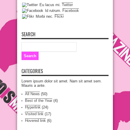
Eu lacus mi.
Twitter
Id rutrum.
Facebook
Morbi nec.
Flickr
SEARCH
CATEGORIES
Lorem ipsum dolor sit amet. Nam sit amet sem.
Mauris a ante.
All News
(50)
Best of the Year
(4)
Hyperlink
(24)
Visited link
(17)
Hovered link
(6)