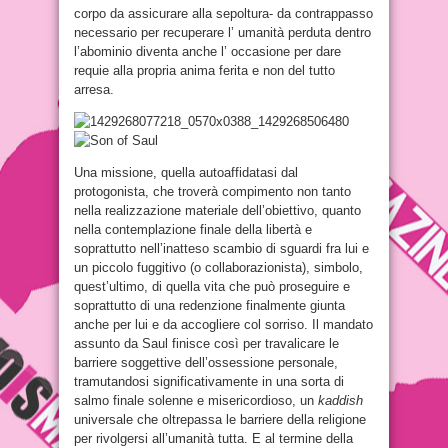
corpo da assicurare alla sepoltura- da contrappasso
necessario per recuperare l’ umanità perduta dentro
l’abominio diventa anche l’ occasione per dare
requie alla propria anima ferita e non del tutto
arresa.
Una missione, quella autoaffidatasi dal
protogonista, che troverà compimento non tanto
nella realizzazione materiale dell’obiettivo, quanto
nella contemplazione finale della libertà e
soprattutto nell’inatteso scambio di sguardi fra lui e
un piccolo fuggitivo (o collaborazionista), simbolo,
quest’ultimo, di quella vita che può proseguire e
soprattutto di una redenzione finalmente giunta
anche per lui e da accogliere col sorriso. Il mandato
assunto da Saul finisce così per travalicare le
barriere soggettive dell’ossessione personale,
tramutandosi significativamente in una sorta di
salmo finale solenne e misericordioso, un
kaddish
universale che oltrepassa le barriere della religione
per rivolgersi all’umanità tutta. E al termine della