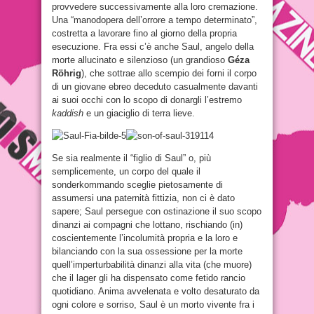
provvedere successivamente alla loro cremazione.
Una “manodopera dell’orrore a tempo determinato”,
costretta a lavorare fino al giorno della propria
esecuzione. Fra essi c’è anche Saul, angelo della
morte allucinato e silenzioso (un grandioso
Géza
Röhrig
), che sottrae allo scempio dei forni il corpo
di un giovane ebreo deceduto casualmente davanti
ai suoi occhi con lo scopo di donargli l’estremo
kaddish
e un giaciglio di terra lieve.
Se sia realmente il “figlio di Saul” o, più
semplicemente, un corpo del quale il
sonderkommando sceglie pietosamente di
assumersi una paternità fittizia, non ci è dato
sapere; Saul persegue con ostinazione il suo scopo
dinanzi ai compagni che lottano, rischiando (in)
coscientemente l’incolumità propria e la loro e
bilanciando con la sua ossessione per la morte
quell’imperturbabilità dinanzi alla vita (che muore)
che il lager gli ha dispensato come fetido rancio
quotidiano. Anima avvelenata e volto desaturato da
ogni colore e sorriso, Saul è un morto vivente fra i