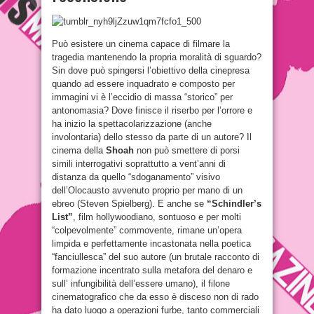
Può esistere un cinema capace di filmare la
tragedia mantenendo la propria moralità di sguardo?
Sin dove può spingersi l’obiettivo della cinepresa
quando ad essere inquadrato e composto per
immagini vi è l’eccidio di massa “storico” per
antonomasia? Dove finisce il riserbo per l’orrore e
ha inizio la spettacolarizzazione (anche
involontaria) dello stesso da parte di un autore? Il
cinema della
Shoah
non può smettere di porsi
simili interrogativi soprattutto a vent’anni di
distanza da quello “sdoganamento” visivo
dell’Olocausto avvenuto proprio per mano di un
ebreo (Steven Spielberg). E anche se
“Schindler’s
List”
, film hollywoodiano, sontuoso e per molti
“colpevolmente” commovente, rimane un’opera
limpida e perfettamente incastonata nella poetica
“fanciullesca” del suo autore (un brutale racconto di
formazione incentrato sulla metafora del denaro e
sull’ infungibilità dell’essere umano), il filone
cinematografico che da esso è disceso non di rado
ha dato luogo a operazioni furbe, tanto commerciali