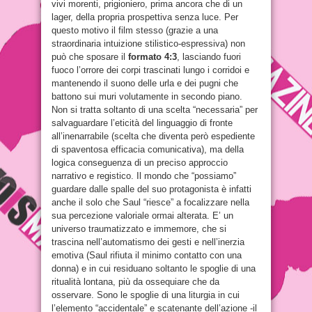
vivi morenti, prigioniero, prima ancora che di un
lager, della propria prospettiva senza luce. Per
questo motivo il film stesso (grazie a una
straordinaria intuizione stilistico-espressiva) non
può che sposare il
formato 4:3
, lasciando fuori
fuoco l’orrore dei corpi trascinati lungo i corridoi e
mantenendo il suono delle urla e dei pugni che
battono sui muri volutamente in secondo piano.
Non si tratta soltanto di una scelta “necessaria” per
salvaguardare l’eticità del linguaggio di fronte
all’inenarrabile (scelta che diventa però espediente
di spaventosa efficacia comunicativa), ma della
logica conseguenza di un preciso approccio
narrativo e registico. Il mondo che “possiamo”
guardare dalle spalle del suo protagonista è infatti
anche il solo che Saul “riesce” a focalizzare nella
sua percezione valoriale ormai alterata. E’ un
universo traumatizzato e immemore, che si
trascina nell’automatismo dei gesti e nell’inerzia
emotiva (Saul rifiuta il minimo contatto con una
donna) e in cui residuano soltanto le spoglie di una
ritualità lontana, più da ossequiare che da
osservare. Sono le spoglie di una liturgia in cui
l’elemento “accidentale” e scatenante dell’azione -il