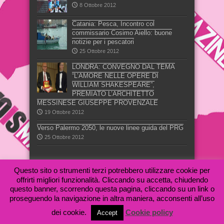
8 Ottobre 2012
Catania: Pesca, Incontro col
commissario Cosimo Aiello: buone
notizie per i pescatori
25 Ottobre 2012
LONDRA: CONVEGNO DAL TEMA
“L’AMORE NELLE OPERE DI
WILLIAM SHAKESPEARE”,
PREMIATO L’ARCHITETTO
MESSINESE GIUSEPPE PROVENZALE
19 Ottobre 2012
Verso Palermo 2050, le nuove linee guida del PRG
25 Ottobre 2012
Questo sito o strumenti terzi potrebbero utilizzare cookie per
offrirti migliori funzionalità. Cliccando su accetta, chiudendo
questo banner, scorrendo questa pagina, cliccando su un link o
proseguendo la navigazione in altra maniera, acconsenti all’uso
VOIS Magazine è una testata giornalistica registrata al n.
28/2012 presso il Tribunale di Catania - Feditalimprese Sicilia -
dei cookie.
Cookie policy
Accept
Cod. Fisc: 93166710876