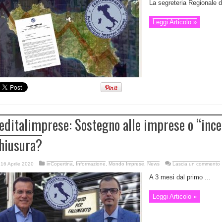
La segreteria Regionale
Leggi Articolo »
editalimprese: Sostegno alle imprese o “incen
hiusura?
16 Aprile 2020
inCopertina
,
Informazione
,
Mondo Imprese
,
News
Lascia un commento
A 3 mesi dal primo ...
Leggi Articolo »