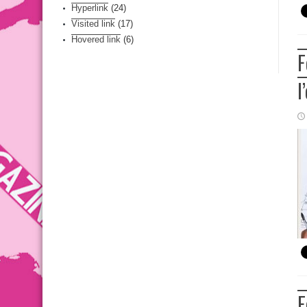
Hyperlink
(24)
Visited link
(17)
Hovered link
(6)
F
l
F