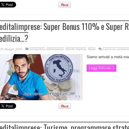
editalimprese: Super Bonus 110% e Super R
’edilizia…?
25 Maggio 2020
inCopertina
,
Informazione
,
Mondo Imprese
,
News
Lascia un comment
Siamo arrivati a metà mag
Leggi Articolo »
editalimprese: Turismo, programmare strate