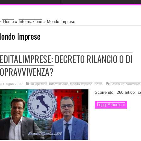
Home
»
Informazione
»
Mondo Imprese
ondo Imprese
EDITALIMPRESE: DECRETO RILANCIO O DI
OPRAVVIVENZA?
3 Giugno 2020
inCopertina
,
Informazione
,
Mondo Imprese
,
News
Lascia un commento
Scorrendo i 266 articoli co
Leggi Articolo »