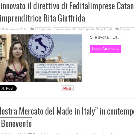
innovato il direttivo di Feditalimprese Catan
’imprenditrice Rita Giuffrida
18 Settembre 2018
inCopertina
,
Informazione
,
Mondo Imprese
,
News Locali
Lascia u
Si è svolta il 14 ...
Leggi Articolo »
ostra Mercato del Made in Italy” in contemp
 Benevento