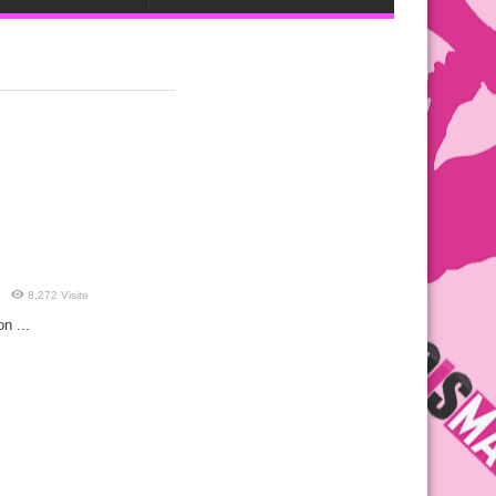
8,272 Visite
n ...