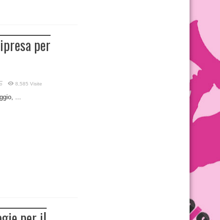
ipresa per
o
8,585 Visite
gio, ...
gie per il