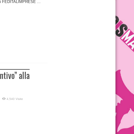
 di FEDITALIMPRESE ...
tivo” alla
4,540 Visite