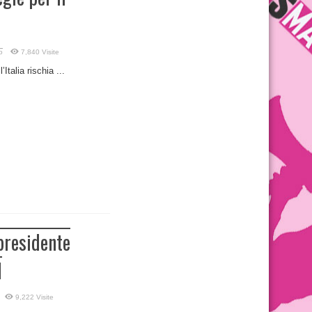
o
7,840 Visite
Italia rischia ...
 presidente
I
9,222 Visite