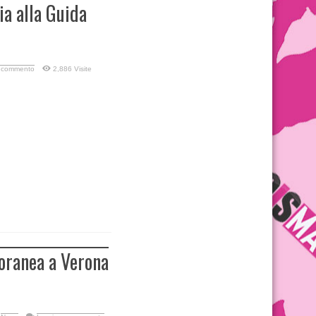
ia alla Guida
n commento
2,886 Visite
oranea a Verona