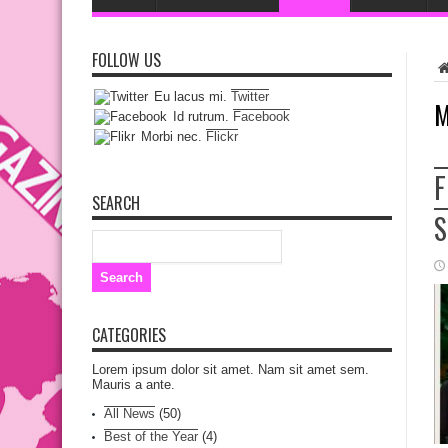
FOLLOW US
Eu lacus mi.
Twitter
M
Id rutrum.
Facebook
Morbi nec.
Flickr
F
SEARCH
S
CATEGORIES
Lorem ipsum dolor sit amet. Nam sit amet sem.
Mauris a ante.
All News
(50)
Best of the Year
(4)