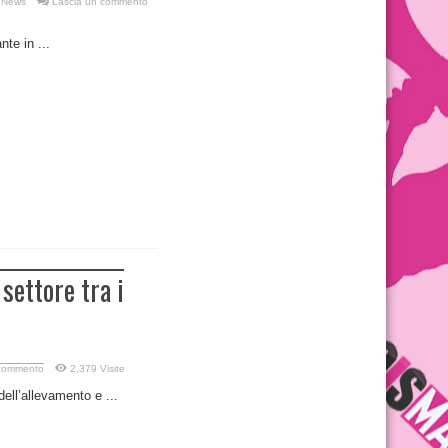
,
News
Lascia un commento
te in ...
settore tra i
 commento
2,379 Visite
dell’allevamento e ...