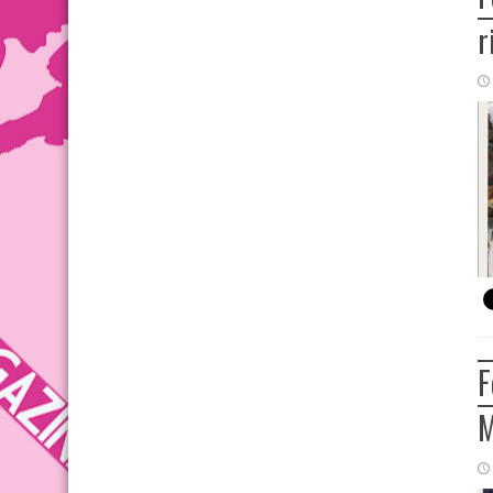
r
F
M