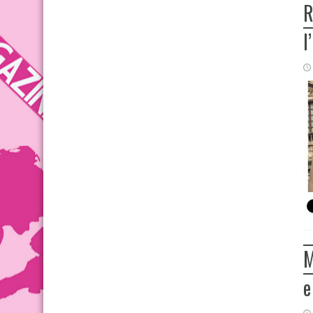
R
l
M
e