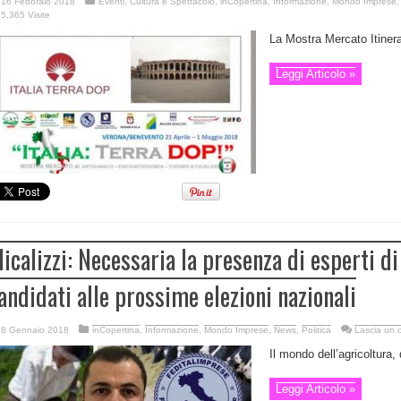
16 Febbraio 2018
Eventi, Cultura e Spettacolo
,
inCopertina
,
Informazione
,
Mondo Imprese
5,365 Visite
La Mostra Mercato Itineran
Leggi Articolo »
icalizzi: Necessaria la presenza di esperti di 
andidati alle prossime elezioni nazionali
8 Gennaio 2018
inCopertina
,
Informazione
,
Mondo Imprese
,
News
,
Politica
Lascia un
Il mondo dell’agricoltura, 
Leggi Articolo »