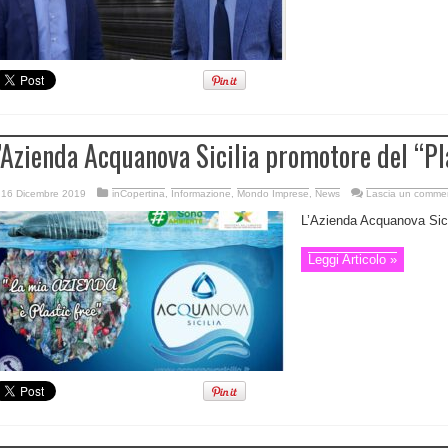
’Azienda Acquanova Sicilia promotore del “Pl
16 Dicembre 2019
inCopertina
,
Informazione
,
Mondo Imprese
,
News
Lascia un comme
L’Azienda Acquanova Sicili
Leggi Articolo »