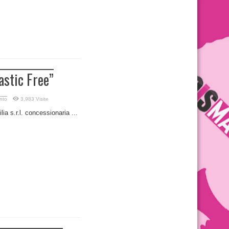
astic Free”
nto
3,983 Visite
a s.r.l. concessionaria ...