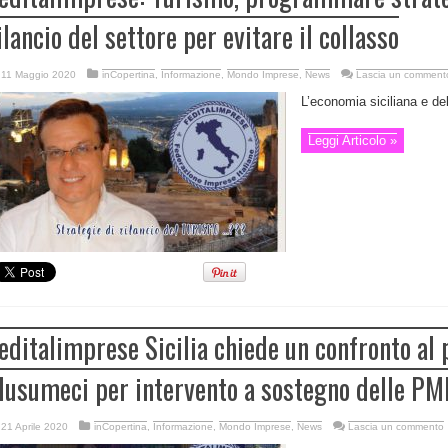
ilancio del settore per evitare il collasso
11 Maggio 2020
inCopertina
,
Informazione
,
Mondo Imprese
,
News
Lascia un comment
L’economia siciliana e dell’
Leggi Articolo »
editalimprese Sicilia chiede un confronto al
usumeci per intervento a sostegno delle PM
21 Aprile 2020
inCopertina
,
Informazione
,
Mondo Imprese
,
News
Lascia un commento