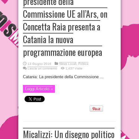
presidente della
Commissione UE all’Ars, on
Concetta Raia presenta a
Catania la nuova
programmazione europea
13 Giugno 2016
News Locali
,
Politica
Lascia un commento
1,437 Visite
Catania: La presidente della Commissione ...
Leggi Articolo »
Micalizzi: Un disegno politico