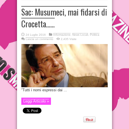
Sac: Musumeci, mai fidarsi di
Crocetta……
24 Luglio 2016
Informazione
,
News Locali
,
Politica
Lascia un commento
2,435 Visite
“Tutti i nomi espressi dai ...
Leggi Articolo »