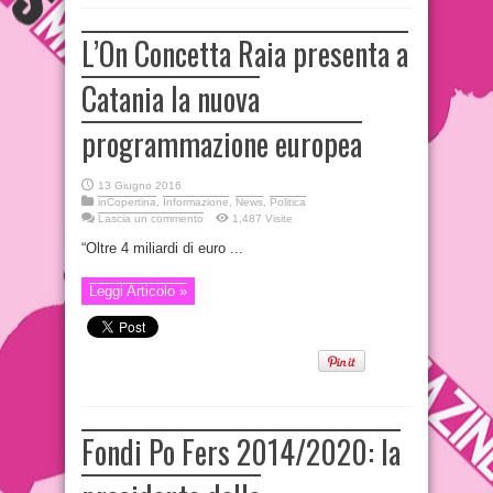
L’On Concetta Raia presenta a
Catania la nuova
programmazione europea
13 Giugno 2016
inCopertina
,
Informazione
,
News
,
Politica
Lascia un commento
1,487 Visite
“Oltre 4 miliardi di euro ...
Leggi Articolo »
Fondi Po Fers 2014/2020: la