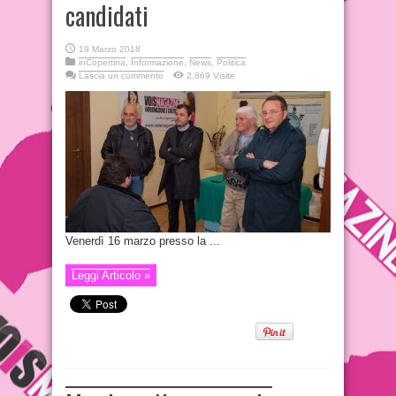
candidati
19 Marzo 2018
inCopertina
,
Informazione
,
News
,
Politica
Lascia un commento
2,869 Visite
Venerdì 16 marzo presso la ...
Leggi Articolo »