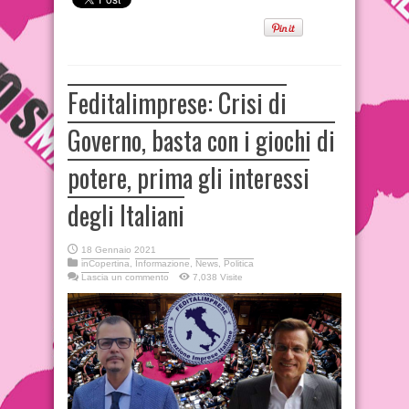
Feditalimprese: Crisi di
Governo, basta con i giochi di
potere, prima gli interessi
degli Italiani
18 Gennaio 2021
inCopertina
,
Informazione
,
News
,
Politica
Lascia un commento
7,038 Visite