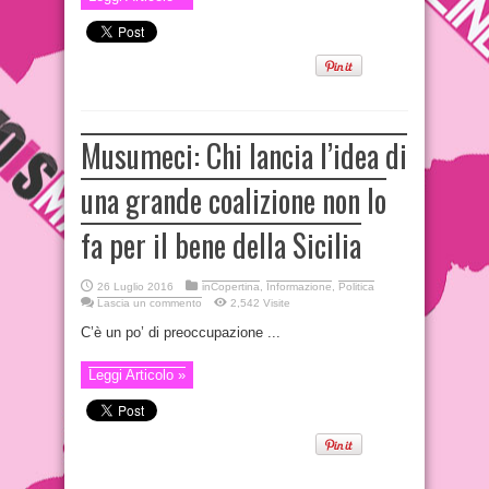
Musumeci: Chi lancia l’idea di
una grande coalizione non lo
fa per il bene della Sicilia
26 Luglio 2016
inCopertina
,
Informazione
,
Politica
Lascia un commento
2,542 Visite
C’è un po’ di preoccupazione ...
Leggi Articolo »