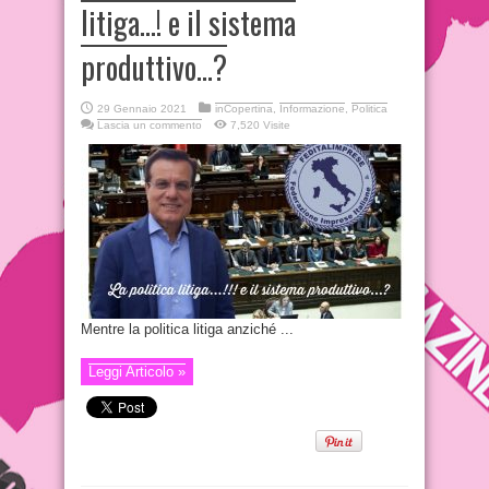
litiga…! e il sistema
produttivo…?
29 Gennaio 2021
inCopertina
,
Informazione
,
Politica
Lascia un commento
7,520 Visite
Mentre la politica litiga anziché ...
Leggi Articolo »