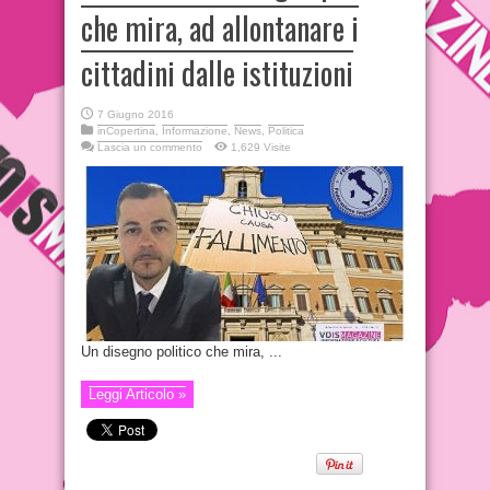
che mira, ad allontanare i
cittadini dalle istituzioni
7 Giugno 2016
inCopertina
,
Informazione
,
News
,
Politica
Lascia un commento
1,629 Visite
Un disegno politico che mira, ...
Leggi Articolo »