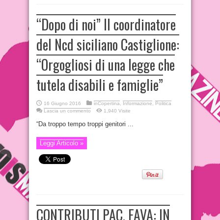
“Dopo di noi” Il coordinatore
del Ncd siciliano Castiglione:
“Orgogliosi di una legge che
tutela disabili e famiglie”
16 Giugno 2016
inCopertina
,
Informazione
,
Politica
Lascia un commento
1,940 Visite
“Da troppo tempo troppi genitori ...
Leggi Articolo »
CONTRIBUTI PAC, FAVA: IN