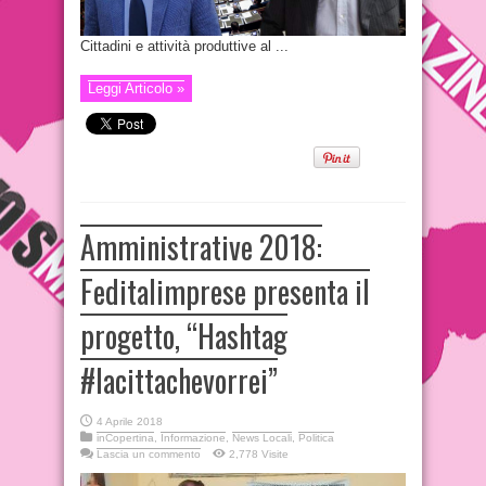
Cittadini e attività produttive al ...
Leggi Articolo »
Amministrative 2018:
Feditalimprese presenta il
progetto, “Hashtag
#lacittachevorrei”
4 Aprile 2018
inCopertina
,
Informazione
,
News Locali
,
Politica
Lascia un commento
2,778 Visite