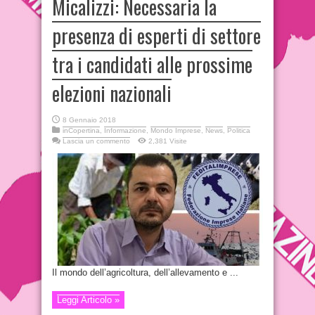
Micalizzi: Necessaria la
presenza di esperti di settore
tra i candidati alle prossime
elezioni nazionali
8 Gennaio 2018
inCopertina
,
Informazione
,
Mondo Imprese
,
News
,
Politica
Lascia un commento
2,381 Visite
Il mondo dell’agricoltura, dell’allevamento e ...
Leggi Articolo »