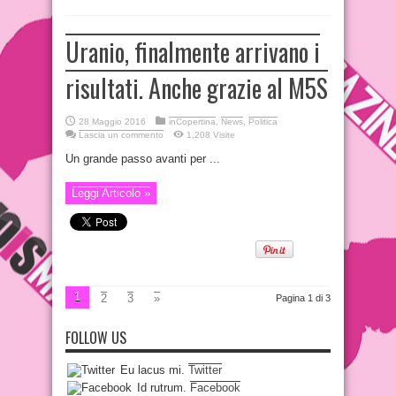
Uranio, finalmente arrivano i
risultati. Anche grazie al M5S
28 Maggio 2016
inCopertina
,
News
,
Politica
Lascia un commento
1,208 Visite
Un grande passo avanti per ...
Leggi Articolo »
1
2
3
»
Pagina 1 di 3
FOLLOW US
Eu lacus mi.
Twitter
Id rutrum.
Facebook