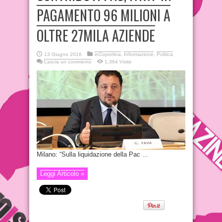
PAGAMENTO 96 MILIONI A
OLTRE 27MILA AZIENDE
13 Giugno 2016
inCopertina
,
Informazione
,
Politica
Lascia un commento
1,364 Visite
Milano: “Sulla liquidazione della Pac ...
Leggi Articolo »