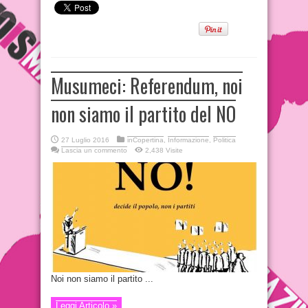
Musumeci: Referendum, noi
non siamo il partito del NO
27 Luglio 2016
inCopertina
,
Informazione
,
Politica
Lascia un commento
2,438 Visite
Noi non siamo il partito ...
Leggi Articolo »