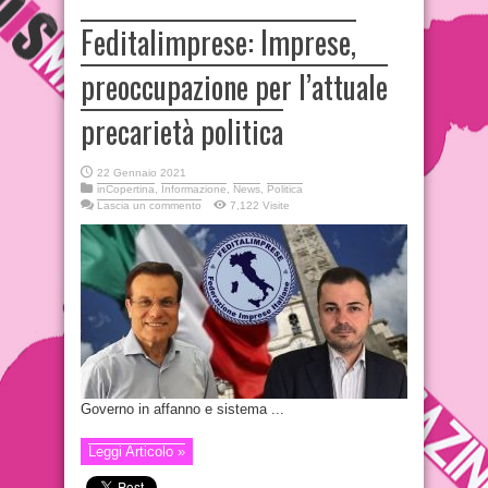
Feditalimprese: Imprese,
preoccupazione per l’attuale
precarietà politica
22 Gennaio 2021
inCopertina
,
Informazione
,
News
,
Politica
Lascia un commento
7,122 Visite
Governo in affanno e sistema ...
Leggi Articolo »