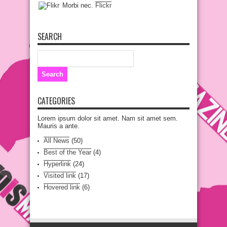
Morbi nec.
Flickr
SEARCH
CATEGORIES
Lorem ipsum dolor sit amet. Nam sit amet sem.
Mauris a ante.
All News
(50)
Best of the Year
(4)
Hyperlink
(24)
Visited link
(17)
Hovered link
(6)