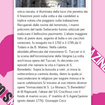
unica navata, è illuminata dalla luce che penetra dai
6 finestroni posti sulla volta e dai candelieri a
triplice voluta che poggiano sulla trabeazione.
Recuperati dalle rovine del terremoto, i marmi
policromi del tardo Settecento furono utilizzati per
realizzare il bellissimo pavimento. L’altare maggiore
fatto di pietre dure, argento di bolla e oro zecchini
veneziani, fu eseguito tra il 1792 e il 1795,da V.
Todaro e da B. Matteo. Nella calotta
absidale,affrescata dal messinese G. Tuccari vi è
la scena dell’incoronazione della Vergine.La volta
anch’essa opera del Tuccari, fu decorata con
episodi che narrano la vita e l’opera di S.
Benedetto. Sopra la bussola a vetri ,si trova la
settecentesca cantoria dorata, dietro la quale,si
nascondevano le religiose per seguire messa e le
sacre celebrazioni.Si trovano al suo interno diverse
opere:”Immacolata”di S. Lo Monaco,”S.Benedetto”
di M.Rapisardi, l’altare del SS Crocifisso con il
fondo di marmo scuro, il” martirio di S.Agata”(autore
ignoto datato 1776). Giuseppe Coco