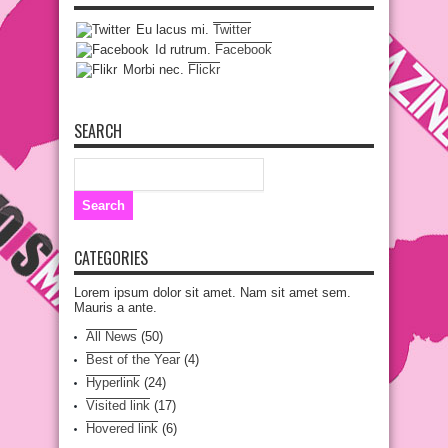
Eu lacus mi.
Twitter
Id rutrum.
Facebook
Morbi nec.
Flickr
SEARCH
CATEGORIES
Lorem ipsum dolor sit amet. Nam sit amet sem.
Mauris a ante.
All News
(50)
Best of the Year
(4)
Hyperlink
(24)
Visited link
(17)
Hovered link
(6)