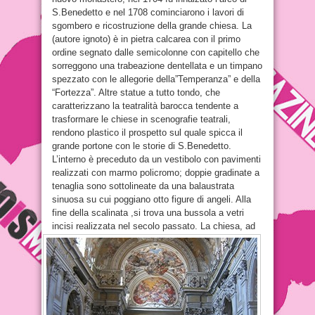
S.Benedetto e nel 1708 cominciarono i lavori di
sgombero e ricostruzione della grande chiesa. La
(autore ignoto) è in pietra calcarea con il primo
ordine segnato dalle semicolonne con capitello che
sorreggono una trabeazione dentellata e un timpano
spezzato con le allegorie della”Temperanza” e della
“Fortezza”. Altre statue a tutto tondo, che
caratterizzano la teatralità barocca tendente a
trasformare le chiese in scenografie teatrali,
rendono plastico il prospetto sul quale spicca il
grande portone con le storie di S.Benedetto.
L’interno è preceduto da un vestibolo con pavimenti
realizzati con marmo policromo; doppie gradinate a
tenaglia sono sottolineate da una balaustrata
sinuosa su cui poggiano otto figure di angeli. Alla
fine della scalinata ,si trova una bussola a vetri
incisi realizzata nel secolo passato.
La chiesa, ad