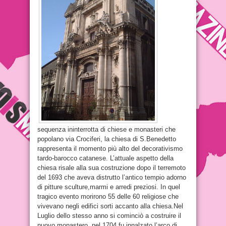
sequenza ininterrotta di chiese e monasteri che
popolano via Crociferi, la chiesa di S.Benedetto
rappresenta il momento più alto del decorativismo
tardo-barocco catanese. L’attuale aspetto della
chiesa risale alla sua costruzione dopo il terremoto
del 1693 che aveva distrutto l’antico tempio adorno
di pitture sculture,marmi e arredi preziosi. In quel
tragico evento morirono 55 delle 60 religiose che
vivevano negli edifici sorti accanto alla chiesa.Nel
Luglio dello stesso anno si cominciò a costruire il
nuovo monastero, nel 1704 fu innalzato l’arco di