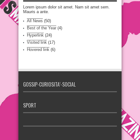
Lorem ipsum dolor sit amet. Nam sit amet sem.
Mauris a ante.
All News
(50)
Best of the Year
(4)
Hyperlink
(24)
Visited link
(17)
Hovered link
(6)
GOSSIP-CURIOSITA’-SOCIAL
SPORT