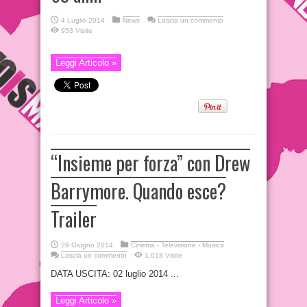
4 Luglio 2014
News
Lascia un commento
953 Visite
Leggi Articolo »
“Insieme per forza” con Drew
Barrymore. Quando esce?
Trailer
29 Giugno 2014
Cinema - Televisione - Musica
Lascia un commento
1,018 Visite
DATA USCITA: 02 luglio 2014 ...
Leggi Articolo »