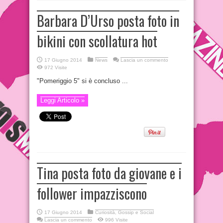
Barbara D’Urso posta foto in
bikini con scollatura hot
17 Giugno 2014
News
Lascia un commento
972 Visite
"Pomeriggio 5" si è concluso ...
Leggi Articolo »
Tina posta foto da giovane e i
follower impazziscono
17 Giugno 2014
Curiosità, Gossip e Social
Lascia un commento
996 Visite