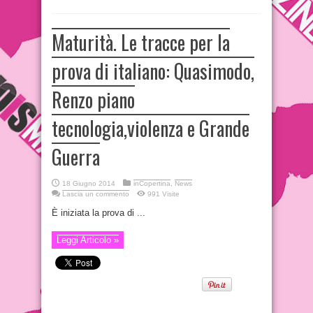
Maturità. Le tracce per la
prova di italiano: Quasimodo,
Renzo piano
tecnologia,violenza e Grande
Guerra
18 Giugno 2014
inCopertina
,
News
Lascia un commento
991 Visite
È iniziata la prova di ...
Leggi Articolo »