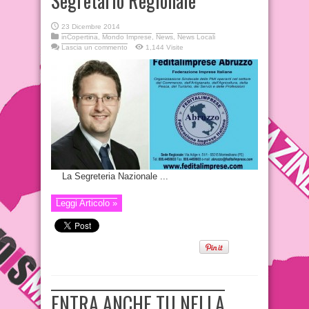
Segretario Regionale
23 Dicembre 2014
inCopertina
,
Mondo Imprese
,
News
,
News Locali
Lascia un commento
1,144 Visite
La Segreteria Nazionale ...
Leggi Articolo »
ENTRA ANCHE TU NELLA