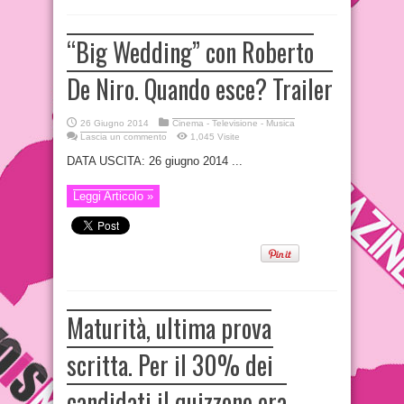
“Big Wedding” con Roberto
De Niro. Quando esce? Trailer
26 Giugno 2014
Cinema - Televisione - Musica
Lascia un commento
1,045 Visite
DATA USCITA: 26 giugno 2014 ...
Leggi Articolo »
Maturità, ultima prova
scritta. Per il 30% dei
candidati il quizzone era