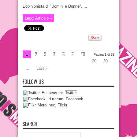
L'opinionista di "Uomini e Donne", ...
Leggi Articolo »
1
2
3
4
5
»
10
Pagina 1 di 39
20
30
...
Last »
FOLLOW US
Eu lacus mi.
Twitter
Id rutrum.
Facebook
Morbi nec.
Flickr
SEARCH