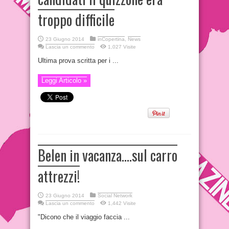
troppo difficile
23 Giugno 2014
inCopertina
,
News
Lascia un commento
1,027 Visite
Ultima prova scritta per i ...
Leggi Articolo »
Belen in vacanza….sul carro
attrezzi!
23 Giugno 2014
Social Network
Lascia un commento
1,442 Visite
"Dicono che il viaggio faccia ...