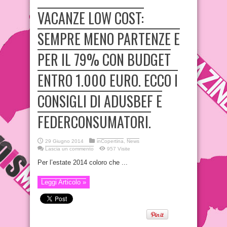
VACANZE LOW COST:
SEMPRE MENO PARTENZE E
PER IL 79% CON BUDGET
ENTRO 1.000 EURO. ECCO I
CONSIGLI DI ADUSBEF E
FEDERCONSUMATORI.
29 Giugno 2014
inCopertina
,
News
Lascia un commento
957 Visite
Per l’estate 2014 coloro che ...
Leggi Articolo »