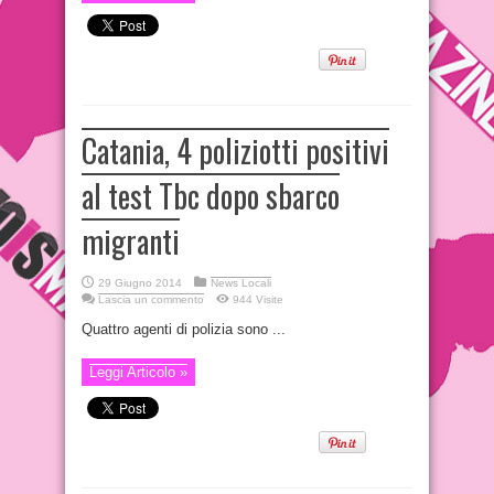
Catania, 4 poliziotti positivi
al test Tbc dopo sbarco
migranti
29 Giugno 2014
News Locali
Lascia un commento
944 Visite
Quattro agenti di polizia sono ...
Leggi Articolo »