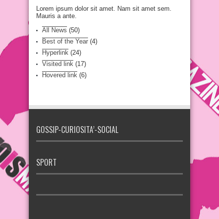
Lorem ipsum dolor sit amet. Nam sit amet sem.
Mauris a ante.
All News
(50)
Best of the Year
(4)
Hyperlink
(24)
Visited link
(17)
Hovered link
(6)
GOSSIP-CURIOSITA’-SOCIAL
SPORT