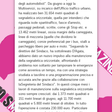
degli automobilisti". Da giugno a oggi la
Multiservizi, su incarico dell'Ufficio traffico urbano,
ha realizzato ben 31.654 metri quadrati di
segnaletica orizzontale, quella per intenderci che
riguarda isole spartitraffico, fasce d'arresto,
passaggi pedonali, scritte, come gli Stop etc. e
13.462 metri lineari, ossia margini della carreggiata,
linee di mezzeria (quelle che dividono le
carreggiate), corsie preferenziali per i bus, stalli a
parcheggio libero per auto e moto. "Seguendo le
direttive del Sindaco, ha sottolineato D'Agata,
abbiamo dato un nuovo impulso alla manutenzione
della segnaletica orizzontale, affrontando il
problema non soltanto per tamponare le emergenze
come avveniva un tempo, ma con una strategia
studiata a tavolino e una programmazione precisa e
accurata anche grazie alla collaborazione con
laSegreteria del Sindaco". In questi cinque mesi i
lavori di manutenzione sulla segnaletica orizzontale
sono sempre cresciuti: dai 1.373 metri quadrati e
151 metri lineari di giugno, agli 11.700 metri
quadrati e 5.800 metri lineari di ottobre. In tutto
l'operazione è costata 230.000 euro. Particolare