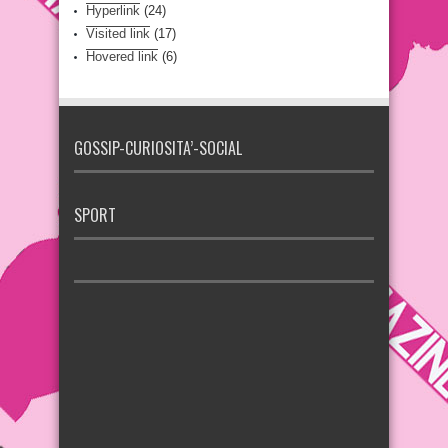
Hyperlink
(24)
Visited link
(17)
Hovered link
(6)
GOSSIP-CURIOSITA’-SOCIAL
SPORT