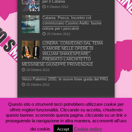
per il Catania
8 Ottobre 2012
Catania: Pesca, Incontro col
commissario Cosimo Aiello: buone
notizie per i pescatori
25 Ottobre 2012
LONDRA: CONVEGNO DAL TEMA
“L’AMORE NELLE OPERE DI
WILLIAM SHAKESPEARE”,
PREMIATO L’ARCHITETTO
MESSINESE GIUSEPPE PROVENZALE
19 Ottobre 2012
Verso Palermo 2050, le nuove linee guida del PRG
25 Ottobre 2012
Questo sito o strumenti terzi potrebbero utilizzare cookie per
offrirti migliori funzionalità. Cliccando su accetta, chiudendo
questo banner, scorrendo questa pagina, cliccando su un link o
proseguendo la navigazione in altra maniera, acconsenti all’uso
VOIS Magazine è una testata giornalistica registrata al n.
28/2012 presso il Tribunale di Catania - Feditalimprese Sicilia -
dei cookie.
Cookie policy
Accept