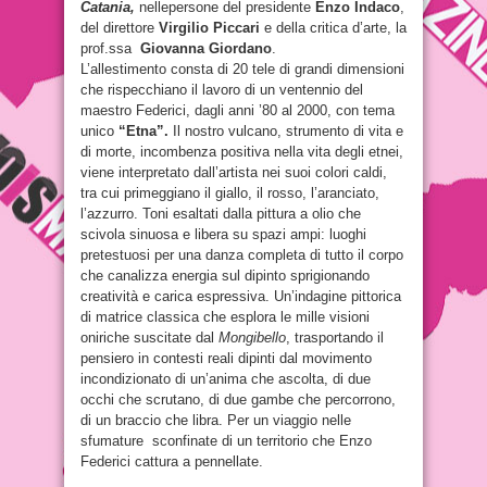
Catania,
nelle
persone del presidente
Enzo Indaco
,
del direttore
Virgilio Piccari
e della critica d’arte, la
prof.ssa
Giovanna Giordano
.
L’allestimento consta di 20 tele
di grandi dimensioni
che rispecchiano il lavoro di un ventennio del
maestro Federici, dagli anni ’80 al 2000, con tema
unico
“Etna”.
Il nostro vulcano, strumento di vita e
di morte, incombenza positiva nella vita degli etnei,
viene interpretato dall’artista nei suoi colori caldi,
tra cui primeggiano il giallo, il rosso, l’aranciato,
l’azzurro. Toni esaltati dalla pittura a olio che
scivola sinuosa e libera su spazi ampi: luoghi
pretestuosi per una danza completa di tutto il corpo
che canalizza energia sul dipinto sprigionando
creatività e carica espressiva. Un’indagine pittorica
di matrice classica che esplora le mille visioni
oniriche suscitate dal
Mongibello
, trasportando il
pensiero in contesti reali dipinti dal movimento
incondizionato di un’anima che ascolta, di due
occhi che scrutano, di due gambe che percorrono,
di un braccio che libra. Per un viaggio nelle
sfumature sconfinate di un territorio che Enzo
Federici cattura a pennellate.