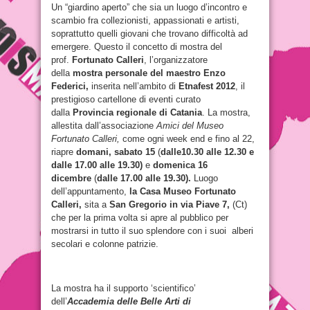
Un “giardino aperto” che sia un luogo d’incontro e
scambio fra collezionisti, appassionati e artisti,
soprattutto quelli giovani che trovano difficoltà ad
emergere. Questo il concetto di mostra del
prof.
Fortunato Calleri
, l’organizzatore
della
mostra personale del maestro Enzo
Federici,
inserita nell’ambito di
Etnafest 2012
, il
prestigioso cartellone di eventi curato
dalla
Provincia regionale di Catania
. La mostra,
allestita dall’associazione
Amici del Museo
Fortunato Calleri,
come ogni week end e fino al 22,
riapre
domani, sabato 15
(
dalle
10.30 alle 12.30 e
dalle 17.00 alle 19.30)
e
domenica 16
dicembre
(
dalle 17.00 alle 19.30).
Luogo
dell’appuntamento,
la Casa Museo Fortunato
Calleri,
sita a
San Gregorio in via Piave 7,
(Ct)
che per
la prima volta si apre al pubblico per
mostrarsi in tutto il suo splendore con i suoi alberi
secolari e colonne patrizie.
La mostra ha il supporto ‘scientifico’
dell’
Accademia delle Belle Arti di